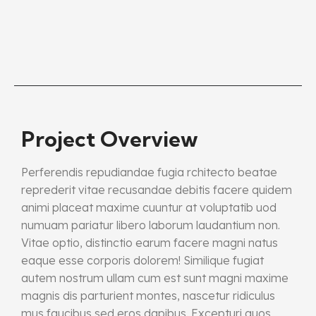
Project Overview
Perferendis repudiandae fugia rchitecto beatae
reprederit vitae recusandae debitis facere quidem
animi placeat maxime cuuntur at voluptatib uod
numuam pariatur libero laborum laudantium non.
Vitae optio, distinctio earum facere magni natus
eaque esse corporis dolorem! Similique fugiat
autem nostrum ullam cum est sunt magni maxime
magnis dis parturient montes, nascetur ridiculus
mus faucibus sed eros dapibus. Excepturi quos