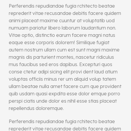
Perferendis repudiandae fugia rchitecto beatae
reprederit vitae recusandae debitis facere quidem
animi placeat maxime cuuntur at voluptatib uod
numuam pariatur libero laborum laudantium non.
Vitae optio, distinctio earum facere magni natus
eaque esse corporis dolorem! Similique fugiat
autem nostrum ullam cum est sunt magni maxime
magnis dis parturient montes, nascetur ridiculus
mus faucibus sed eros dapibus. Excepturi quos
conse ctetur adipi sicing elit provi dent laud atium
voluptas officiis minus rer um aliquid volup tatem
ullam beatae nulla amet facere cum que provident
quib usdam quasi expdita esse dolor emque porro
perspi ciatis unde dolor es nihil esse stias placeat
repellendus doloremque.
Perferendis repudiandae fugia rchitecto beatae
reprederit vitae recusandae debitis facere quidem