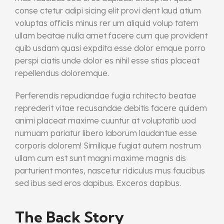
conse ctetur adipi sicing elit provi dent laud atium
voluptas officiis minus rer um aliquid volup tatem
ullam beatae nulla amet facere cum que provident
quib usdam quasi expdita esse dolor emque porro
perspi ciatis unde dolor es nihil esse stias placeat
repellendus doloremque.
Perferendis repudiandae fugia rchitecto beatae
reprederit vitae recusandae debitis facere quidem
animi placeat maxime cuuntur at voluptatib uod
numuam pariatur libero laborum laudantue esse
corporis dolorem! Similique fugiat autem nostrum
ullam cum est sunt magni maxime magnis dis
parturient montes, nascetur ridiculus mus faucibus
sed ibus sed eros dapibus. Exceros dapibus.
The Back Story