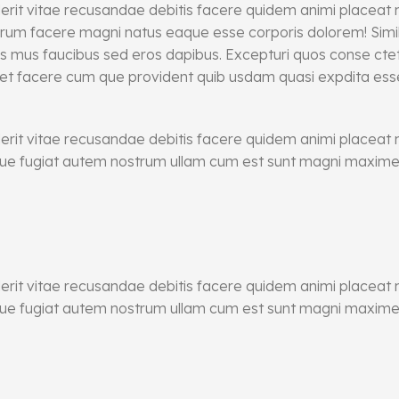
erit vitae recusandae debitis facere quidem animi placea
 earum facere magni natus eaque esse corporis dolorem! Sim
mus faucibus sed eros dapibus. Excepturi quos conse ctetur a
et facere cum que provident quib usdam quasi expdita esse 
erit vitae recusandae debitis facere quidem animi placea
ique fugiat autem nostrum ullam cum est sunt magni maxime 
erit vitae recusandae debitis facere quidem animi placea
ique fugiat autem nostrum ullam cum est sunt magni maxime 