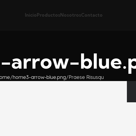
Inicio
Productos
Nosotros
Contacto
-arrow-blue.
ome
home3-arrow-blue.png
Praese Risusqu