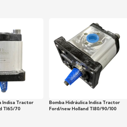
 Indisa Tractor
Bomba Hidráulica Indisa Tractor
d Tl65/70
Ford/new Holland Tl80/90/100
as Indisa
,
Hidráulica
Bombas hidráulicas Indisa
,
Hidráuli