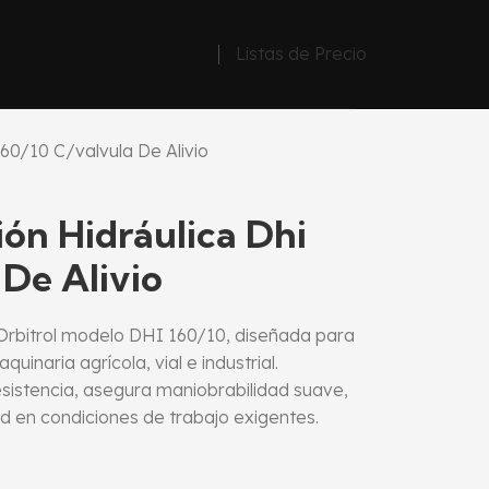
Listas de Precio
60/10 C/valvula De Alivio
ón Hidráulica Dhi
 De Alivio
o Orbitrol modelo DHI 160/10, diseñada para
uinaria agrícola, vial e industrial.
esistencia, asegura maniobrabilidad suave,
d en condiciones de trabajo exigentes.