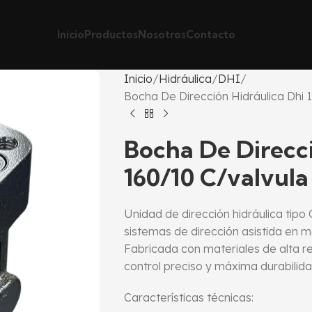
Inicio
Productos
Nosotros
Contacto
Inicio
Hidráulica
DHI
Bocha De Dirección Hidráulica Dhi 1
Bocha De Direcci
160/10 C/valvula
Unidad de dirección hidráulica tip
sistemas de dirección asistida en maq
Fabricada con materiales de alta r
control preciso y máxima durabilida
Características técnicas: