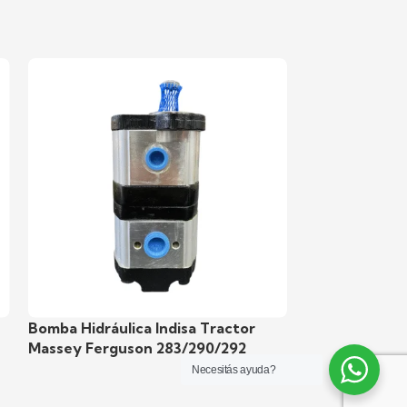
Bomba Hidráulica Indisa Tractor
Bomba Hidrául
Massey Ferguson 283/290/292
Valtra/valme
Necesitás ayuda?
ca
Bombas hidráulicas Indisa
,
Hidráulica
Bombas hidrául