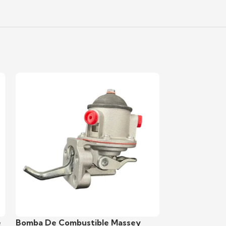
e
Bomba De Combustible Massey
Bomba De Com