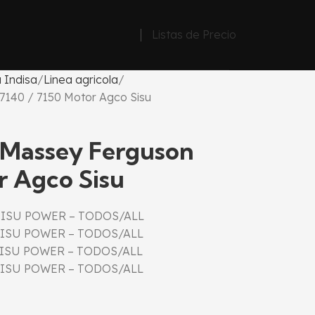
Listas de Precio
 Indisa
Linea agricola
140 / 7150 Motor Agco Sisu
Massey Ferguson
r Agco Sisu
 SISU POWER – TODOS/ALL
 SISU POWER – TODOS/ALL
 SISU POWER – TODOS/ALL
 SISU POWER – TODOS/ALL