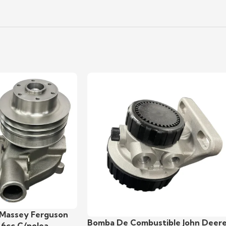
Massey Ferguson
Bomba De Combustible John Deer
 6cc C/polea