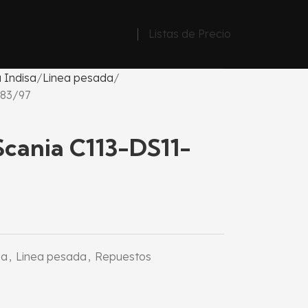
Listas de Precio
 Indisa
Linea pesada
-83/97
cania C113-DS11-
sa
,
Linea pesada
,
Repuestos