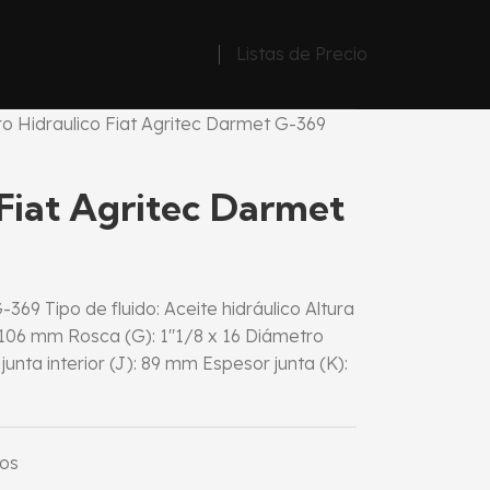
Listas de Precio
tro Hidraulico Fiat Agritec Darmet G-369
 Fiat Agritec Darmet
369 Tipo de fluido: Aceite hidráulico Altura
 106 mm Rosca (G): 1″1/8 x 16 Diámetro
junta interior (J): 89 mm Espesor junta (K):
cos