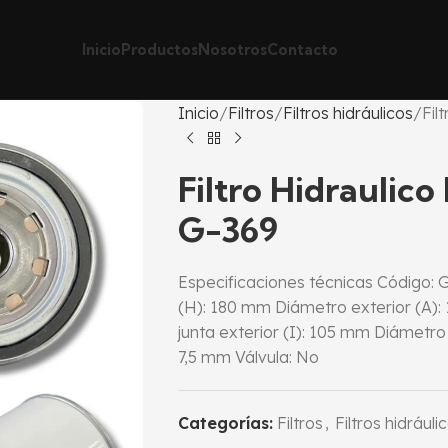
Inicio
Productos
Nosotros
Contacto
Inicio
Filtros
Filtros hidráulicos
Fil
Filtro Hidraulico
G-369
Especificaciones técnicas Código: G-
(H): 180 mm Diámetro exterior (A):
junta exterior (I): 105 mm Diámetro 
7,5 mm Válvula: No
Categorías:
Filtros
,
Filtros hidráuli