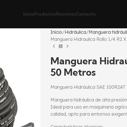
Inicio
Productos
Nosotros
Contacto
Inicio
Hidráulica
Manguera hidrául
Manguera Hidraulica Rollo 1/4 R2 X
Manguera Hidraul
50 Metros
Manguera Hidráulica SAE 100R2AT 1
Manguera hidráulica de alta presió
Ideal para uso en maquinaria agrícol
calidad, apto para entornos exigent
Características técnicas: