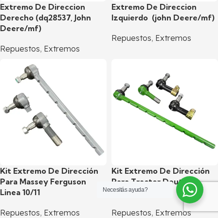
Extremo De Direccion
Extremo De Direccion
Derecho (dq28537, John
Izquierdo (john Deere/mf)
Deere/mf)
Repuestos
,
Extremos
Repuestos
,
Extremos
Kit Extremo De Dirección
Kit Extremo De Dirección
Para Massey Ferguson
Para Tractor Deutz
Necesitás ayuda?
Linea 10/11
Ax80/100/120
Repuestos
,
Extremos
Repuestos
,
Extremos